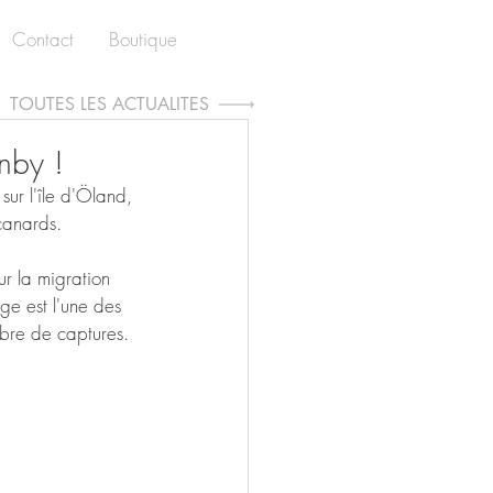
Contact
Boutique
TOUTES LES ACTUALITÉS
enby !
ur l'île d'Öland, 
canards.
ur la migration 
ge est l'une des 
bre de captures.