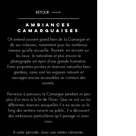
RETOUR
Ambiances
camarguaises
On entend souvent grand bien de la Camargue et
de ses richesses, notamment pour les nombreux
oiseaux qu'elle accueille. Pourtant, en arrivant sur
les lieux, le naturaliste et plus encore le
photographe est épris d'une grande frustration.
Entre propriétés privées et réserves naturelles bien
gardées, rares sont les espaces naturels et
sauvages encore accessibles au commun des
mortels.
Pierre-Lou a parcouru la Camargue pendant un peu
plus d'un mois à la fin de l'hiver. Que ce soit sur les
différentes réserves auxquelles il a eu accès ou le
long des sentiers ouverts au public, il a découvert
des ambiances particulières qu'il partage ici avec
vous.
A cette période, avec une météo clémente,