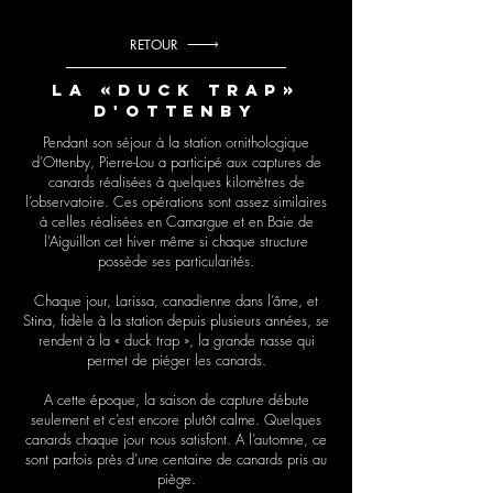
RETOUR
La «duck trap»
d'Ottenby
Pendant son séjour à la station ornithologique
d’Ottenby, Pierre-Lou a participé aux captures de
canards réalisées à quelques kilomètres de
l’observatoire. Ces opérations sont assez similaires
à celles réalisées en Camargue et en Baie de
l’Aiguillon cet hiver même si chaque structure
possède ses particularités.
Chaque jour, Larissa, canadienne dans l’âme, et
Stina, fidèle à la station depuis plusieurs années, se
rendent à la « duck trap », la grande nasse qui
permet de piéger les canards.
A cette époque, la saison de capture débute
seulement et c’est encore plutôt calme. Quelques
canards chaque jour nous satisfont. A l’automne, ce
sont parfois près d’une centaine de canards pris au
piège.