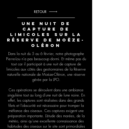
RETOUR
Une nuit de
capture de
limicoles sur la
réserve de Moëze-
Oléron
Dans la nuit du 5 au 6 février, notre photographe
Pierre-Lou n'a pas beaucoup dormi. Et même pas du
tout car il participait à une nuit de capture de
limicoles aux côtés des gestionnaires de la Réserve
naturelle nationale de Moëze-Oléron, une réserve
gérée par la LPO.
Ces opérations se déroulent dans une ambiance
singulière tout au long d’une nuit de lune noire. En
effet, les captures sont réalisées dans des grands
filets et l’obscurité est nécessaire pour tromper la
méfiance des oiseaux. Ces captures exigent une
préparation importante. L’étude des marées, de la
météo, ainsi qu’une excellente connaissance des
habitudes des oiseaux sur le site sont primordiales