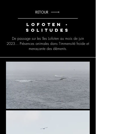
RETOUR
Lofoten -
Solitudes
De passage sur les îles Lofoten au mois de juin
2023… Présences animales dans l’immensité froide et
menaçante des éléments.