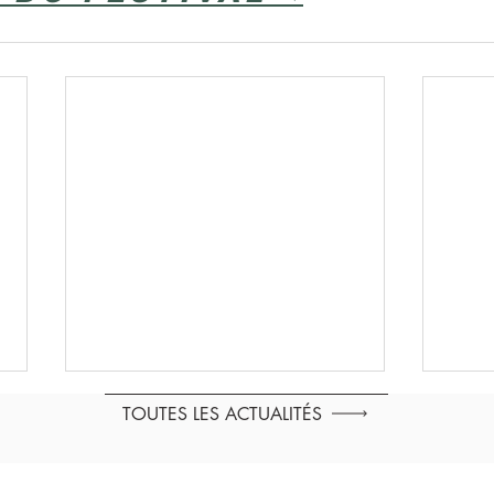
TOUTES LES ACTUALITÉS
Accueil
-
Contact
-
Newsletter -
Mentions légales - CGV