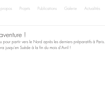
 propos
Projets
Publications
Galerie
Actualités
'aventure !
Lou pour partir vers le Nord après les derniers préparatifs à Pari
ra jusqu'en Suède à la fin du mois d'Avril !